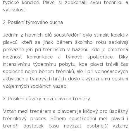
fyzické kondice. Plavci si zdokonalili svou techniku a
vytrvalost.
2. Posílení týmového ducha
Jedním z hlavních cílů soustředění bylo stmelit kolektiv
plavců, kteří se jinak během školního roku setkávají
převážně jen při trénincích v bazénu, kde je omezená
možnost komunikace a týmové spolupráce. Díky
intenzivnímu týdennímu pobytu, kde plavci trávili čas
společně nejen během tréninků, ale i při volnočasových
aktivitách a týmových hrách, došlo k výraznému posílení
vzájemných sociálních vazeb.
3. Posílení důvěry mezi plavci a trenéry
Vztah mezi trenérem a plavcem je klíčový pro úspěšný
tréninkový proces. Během soustředění měli plavci i
trenéři dostatek času navázat osobnější vztahy.