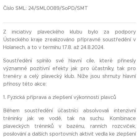
Číslo SML: 24/SML0089/SoPD/SMT
Z iniciativy plaveckého klubu bylo za podpory
Ústeckého kraje zrealizováno přípravné soustředění v
Holanech, a to v termínu 17.8. až 24.8.2024.
Soustředění splnilo své hlavní cíle, které přinesly
významné pozitivní efekty jak pro účastníky, tak pro
trenéry a celý plavecký klub. Níže jsou shrnuty hlavní
přínosy této akce:
1. Fyzická příprava a zlepšení výkonnosti plavců
Během soustředění účastníci absolvovali intenzivní
tréninky jak ve vodě, tak na suchu. Kombinace
plaveckých tréninků v bazénu, ranních rozcviček,
posilování a dalších sportovních aktivit vedla ke zlepšení