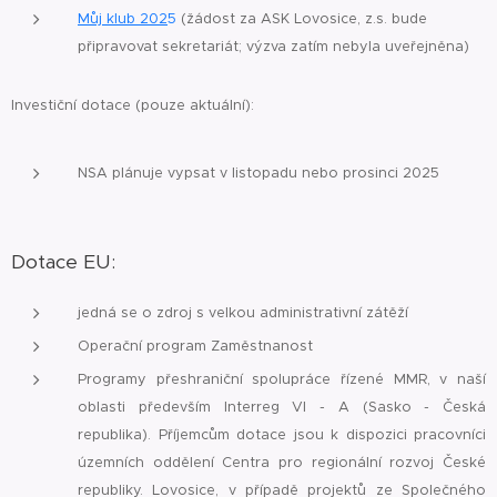
Můj klub 202
5
(žádost za ASK Lovosice, z.s. bude
připravovat sekretariát; výzva zatím nebyla uveřejněna)
Investiční dotace (pouze aktuální):
NSA plánuje vypsat v listopadu nebo prosinci 2025
Dotace EU:
jedná se o zdroj s velkou administrativní zátěží
Operační program Zaměstnanost
Programy přeshraniční spolupráce řízené MMR, v naší
oblasti především Interreg VI - A (Sasko - Česká
republika). Příjemcům dotace jsou k dispozici pracovníci
územních oddělení Centra pro regionální rozvoj České
republiky. Lovosice, v případě projektů ze Společného