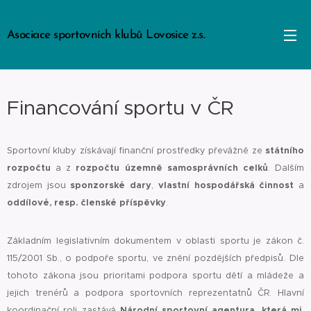
Asociace sportovních klubů Lovosice z.s.
Financování sportu v ČR
státního
Sportovní kluby získávají finanční prostředky převážně ze
rozpočtu
rozpočtu územně samosprávních celků
a z
. Dalším
sponzorské dary
vlastní hospodářská činnost
zdrojem jsou
,
a
oddílové, resp. členské příspěvky
.
Základním legislativním dokumentem v oblasti sportu je zákon č.
115/2001 Sb., o podpoře sportu, ve znění pozdějších předpisů. Dle
tohoto zákona jsou prioritami podpora sportu dětí a mládeže a
jejich trenérů a podpora sportovních reprezentatnů ČR. Hlavní
Národní sportovní agentura
, která mj.
koordinační roli zastává